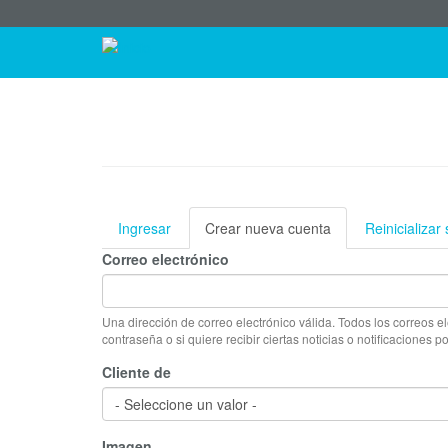
Menú
Pasar
al
Navegación
de
contenido
principal
principal
cuenta
de
usuario
Ingresar
Crear nueva cuenta
(solapa
Reinicializar
Solapas
activa)
Correo electrónico
principales
Una dirección de correo electrónico válida. Todos los correos el
contraseña o si quiere recibir ciertas noticias o notificaciones p
Cliente de
Imagen